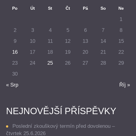
Po
Út
St
Čt
Pá
So
Ne
1
2
3
4
5
6
7
8
9
10
11
12
13
14
15
16
17
18
19
20
21
22
23
24
25
26
27
28
29
30
« Srp
Říj »
NEJNOVĚJŠÍ PŘÍSPĚVKY
Poslední zkouškový termín před dovolenou –
čtvrtek 25.6.2026