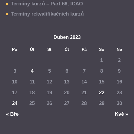
Termíny kurzů – Part 66, ICAO
Termíny rekvalifikačních kurzů
Duben 2023
Po
Út
St
Čt
Pá
So
Ne
1
2
3
4
5
6
7
8
9
10
11
12
13
14
15
16
17
18
19
20
21
22
23
24
25
26
27
28
29
30
« Bře
Kvě »