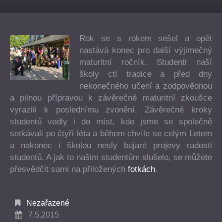
Rok se s rokem sešel a opět
nastává konec pro další výjimečný
maturitní ročník. Studenti naší
školy ctí tradice a před dny
nekonečného učení a zodpovědnou
a pilnou přípravou k závěrečné maturitní zkoušce
vyrazili k poslednímu zvonění. Závěrečné kroky
studentů vedly i do míst, kde jsme se společně
setkávali po čtyři léta a během chvíle se celým Letem
a nakonec i školou nesly bujaré projevy radosti
studentů. A jak to našim studentům slušelo, se můžete
přesvědčit sami na přiložených
fotkách
.
Nezařazené
7.5.2015