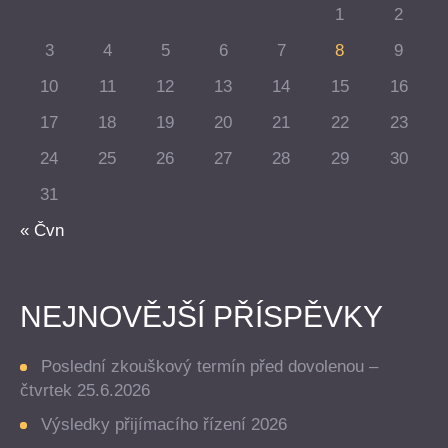
1
2
3
4
5
6
7
8
9
10
11
12
13
14
15
16
17
18
19
20
21
22
23
24
25
26
27
28
29
30
31
« Čvn
NEJNOVĚJŠÍ PŘÍSPĚVKY
Poslední zkouškový termín před dovolenou –
čtvrtek 25.6.2026
Výsledky přijímacího řízení 2026