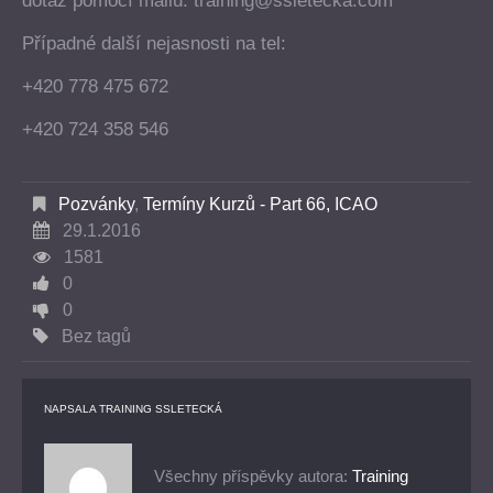
dotaz pomocí mailu: training@ssletecka.com
Případné další nejasnosti na tel:
+420 778 475 672
+420 724 358 546
Pozvánky
,
Termíny Kurzů - Part 66, ICAO
29.1.2016
1581
0
0
Bez tagů
NAPSALA
TRAINING SSLETECKÁ
Všechny příspěvky autora:
Training