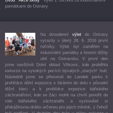
Úvod
Akce školy
Výlet 1. ročníku za industriálními
památkami do Ostravy
Na dvoudenní
výlet
do Ostravy
vyrazily v úterý 28. 6. 2016 první
ročníky. Výlet byl zaměřen na
industriální památky a historii těžby
uhlí na Ostravsku. V první den
jsme navštívili Dolní oblast Vítkovic, kde proběhla
exkurze na vysokých pecích bývalých „starých“ hutí.
Následně jsme se přesunuli do Landek parku k
prohlídce důlní expozice s fáráním do dolu v původní
těžní kleci a k prohlídce expozice báňského
záchranářství, kde se žáci mohli na chvíli ponořit do
role báňského záchranáře a vyzkoušet si
překážkovou dráhu určenou pro jejich trénink, z čehož