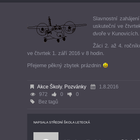
Slavnostní zahájení
uskuteční ve čtvrt
dvoře v Kunovicích.
Žáci 2. až 4. ročník
ve čtvrtek 1. září 2016 v 8 hodin.
Přejeme pěkný zbytek prázdnin
Akce Školy
,
Pozvánky
1.8.2016
972
0
0
Bez tagů
NAPSALA
STŘEDNÍ ŠKOLA LETECKÁ