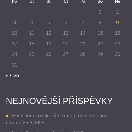
Po
Út
St
Čt
Pá
So
Ne
1
2
3
4
5
6
7
8
9
10
11
12
13
14
15
16
17
18
19
20
21
22
23
24
25
26
27
28
29
30
31
« Čvn
NEJNOVĚJŠÍ PŘÍSPĚVKY
Poslední zkouškový termín před dovolenou –
čtvrtek 25.6.2026