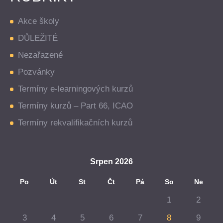
Akce školy
DŮLEŽITÉ
Nezařazené
Pozvánky
Termíny e-learningových kurzů
Termíny kurzů – Part 66, ICAO
Termíny rekvalifikačních kurzů
Srpen 2026
Po
Út
St
Čt
Pá
So
Ne
1
2
3
4
5
6
7
8
9