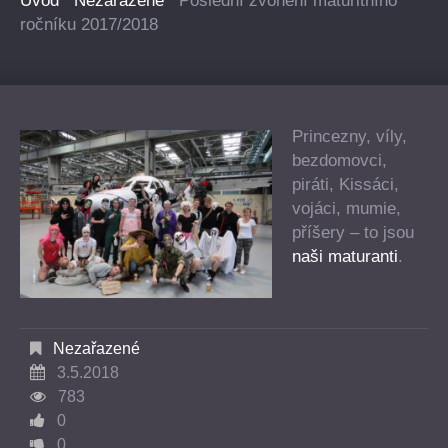
Úvod
Nezařazené
Poslední zvonění maturitního
ročníku 2017/2018
Princezny, víly,
bezdomovci,
piráti, Kissáci,
vojáci, mumie,
příšery – to jsou
naši maturanti
.
Nezařazené
3.5.2018
783
0
0