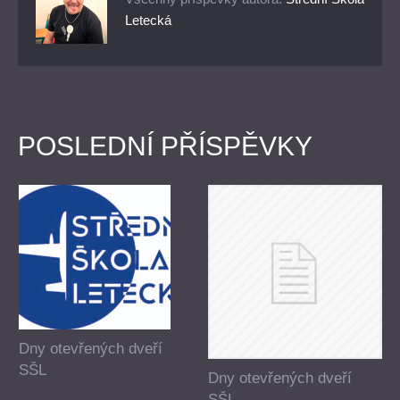
Letecká
POSLEDNÍ PŘÍSPĚVKY
Dny otevřených dveří
SŠL
Dny otevřených dveří
SŠL