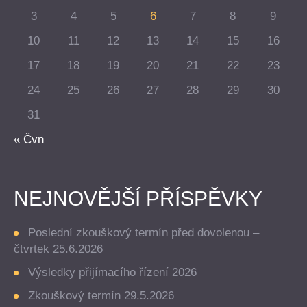
3
4
5
6
7
8
9
10
11
12
13
14
15
16
17
18
19
20
21
22
23
24
25
26
27
28
29
30
31
« Čvn
NEJNOVĚJŠÍ PŘÍSPĚVKY
Poslední zkouškový termín před dovolenou –
čtvrtek 25.6.2026
Výsledky přijímacího řízení 2026
Zkouškový termín 29.5.2026