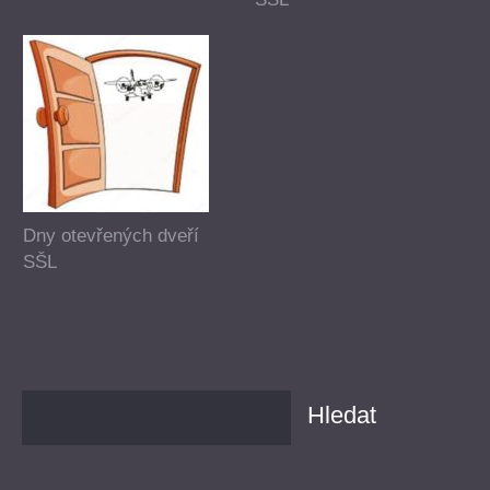
Dny otevřených dveří
SŠL