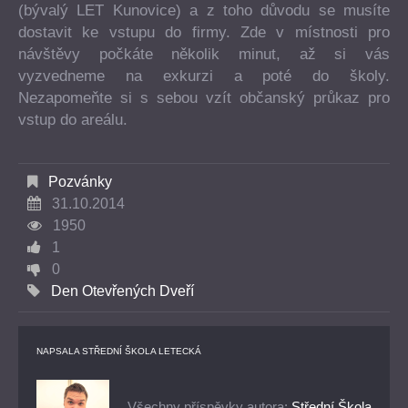
(bývalý LET Kunovice) a z toho důvodu se musíte
dostavit ke vstupu do firmy. Zde v místnosti pro
návštěvy počkáte několik minut, až si vás
vyzvedneme na exkurzi a poté do školy.
Nezapomeňte si s sebou vzít občanský průkaz pro
vstup do areálu.
Pozvánky
31.10.2014
1950
1
0
Den Otevřených Dveří
NAPSALA
STŘEDNÍ ŠKOLA LETECKÁ
Všechny příspěvky autora:
Střední Škola