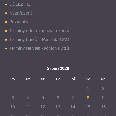
DŮLEŽITÉ
Nezařazené
Pozvánky
Termíny e-learningových kurzů
Termíny kurzů – Part 66, ICAO
Termíny rekvalifikačních kurzů
Srpen 2026
Po
Út
St
Čt
Pá
So
Ne
1
2
3
4
5
6
7
8
9
10
11
12
13
14
15
16