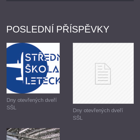
POSLEDNÍ PŘÍSPĚVKY
Dny otevřených dveří
SŠL
Dny otevřených dveří
SŠL