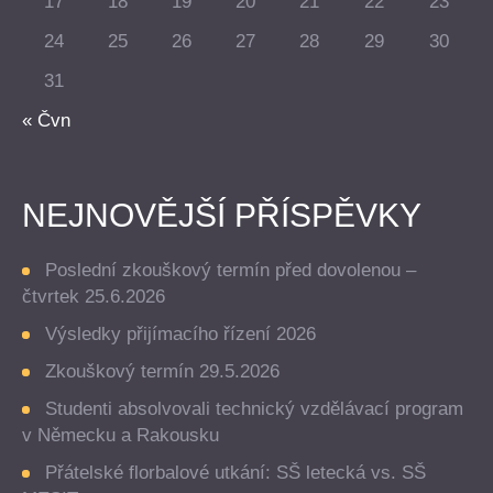
17
18
19
20
21
22
23
24
25
26
27
28
29
30
31
« Čvn
NEJNOVĚJŠÍ PŘÍSPĚVKY
Poslední zkouškový termín před dovolenou –
čtvrtek 25.6.2026
Výsledky přijímacího řízení 2026
Zkouškový termín 29.5.2026
Studenti absolvovali technický vzdělávací program
v Německu a Rakousku
Přátelské florbalové utkání: SŠ letecká vs. SŠ